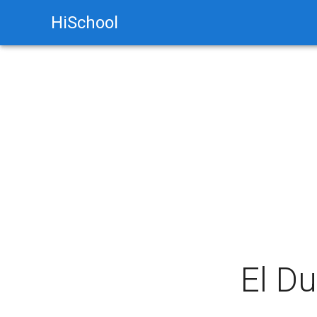
HiSchool
El D