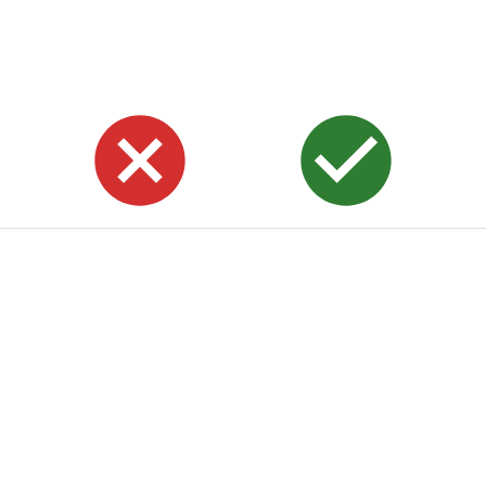
Questions et réponses
Blog
À propos de nous
Termes et politiques
Mode
Français
Système
Langue
Créé par HiSchool. Tous droits réservés. Copyright ©
2026